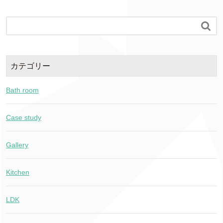

カテゴリー
Bath room
Case study
Gallery
Kitchen
LDK