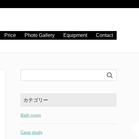
Price
Photo Gallery
Equipment
Contact

カテゴリー
Bath room
Case study