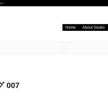
ォレ
Home
About Studio
007