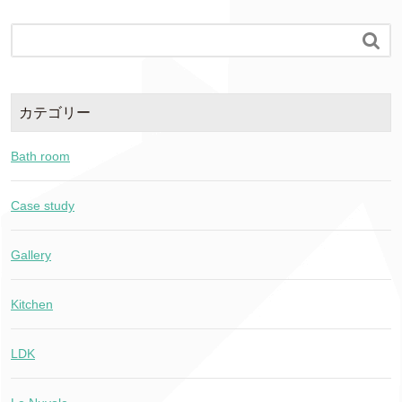

カテゴリー
Bath room
Case study
Gallery
Kitchen
LDK